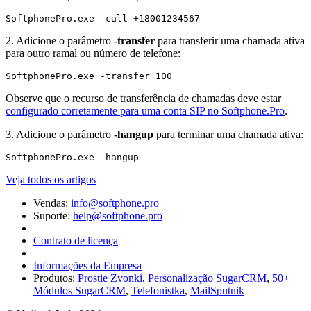
2. Adicione o parâmetro
-transfer
para transferir uma chamada ativa
para outro ramal ou número de telefone:
Observe que o recurso de transferência de chamadas deve estar
configurado corretamente para uma conta SIP no Softphone.Pro
.
3. Adicione o parâmetro
-hangup
para terminar uma chamada ativa:
Veja todos os artigos
Vendas:
info@softphone.pro
Suporte:
help@softphone.pro
Contrato de licença
Informações da Empresa
Produtos:
Prostie Zvonki
,
Personalização SugarCRM
,
50+
Módulos SugarCRM
,
Telefonistka
,
MailSputnik