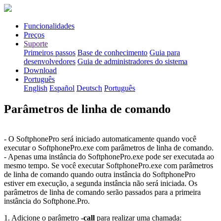
Funcionalidades
Preços
Suporte
Primeiros passos
Base de conhecimento
Guia para
desenvolvedores
Guia de administradores do sistema
Download
Português
English
Español
Deutsch
Português
Parâmetros de linha de comando
- O SoftphonePro será iniciado automaticamente quando você
executar o SoftphonePro.exe com parâmetros de linha de comando.
- Apenas uma instância do SoftphonePro.exe pode ser executada ao
mesmo tempo. Se você executar SoftphonePro.exe com parâmetros
de linha de comando quando outra instância do SoftphonePro
estiver em execução, a segunda instância não será iniciada. Os
parâmetros de linha de comando serão passados para a primeira
instância do Softphone.Pro.
1. Adicione o parâmetro
-call
para realizar uma chamada: