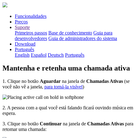
Funcionalidades
Preços
Suporte
Primeiros passos
Base de conhecimento
Guia para
desenvolvedores
Guia de administradores do sistema
Download
Português
English
Español
Deutsch
Português
Mantenha e retenha uma chamada ativa
1. Clique no botão
Aguardar
na janela de
Chamadas Ativas
(se
você não vê a janela,
para torná-la visível
)
2. A pessoa com a qual você está falando ficará ouvindo música em
espera.
3. Clique no botão
Continuar
na janela de
Chamadas Ativas
para
retomar uma chamada: