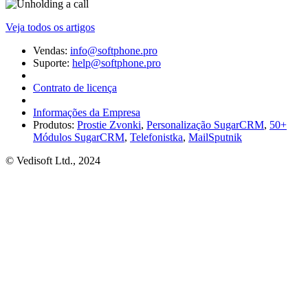
Veja todos os artigos
Vendas:
info@softphone.pro
Suporte:
help@softphone.pro
Contrato de licença
Informações da Empresa
Produtos:
Prostie Zvonki
,
Personalização SugarCRM
,
50+
Módulos SugarCRM
,
Telefonistka
,
MailSputnik
© Vedisoft Ltd., 2024